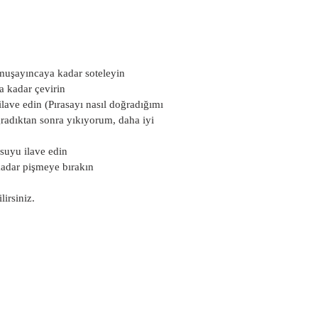
umuşayıncaya kadar soteleyin
a kadar çevirin
lave edin (Pırasayı nasıl doğradığımı 
ğradıktan sonra yıkıyorum, daha iyi 
 suyu ilave edin
kadar pişmeye bırakın
irsiniz.