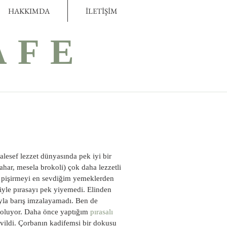
HAKKIMDA
İLETİŞİM
AFE
esef lezzet dünyasında pek iyi bir 
har, mesela brokoli) çok daha lezzetli 
 pişirmeyi en sevdiğim yemeklerden 
iyle pırasayı pek yiyemedi. Elinden 
yla barış imzalayamadı. Ben de 
ı oluyor. Daha önce yaptığım 
pırasalı 
vildi. Çorbanın kadifemsi bir dokusu 