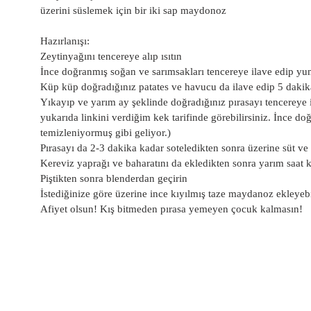
üzerini süslemek için bir iki sap maydonoz
Hazırlanışı:
Zeytinyağını tencereye alıp ısıtın
İnce doğranmış soğan ve sarımsakları tencereye ilave edip y
Küp küp doğradığınız patates ve havucu da ilave edip 5 dakik
Yıkayıp ve yarım ay şeklinde doğradığınız pırasayı tencereye i
yukarıda linkini verdiğim kek tarifinde görebilirsiniz. İnce do
temizleniyormuş gibi geliyor.)
Pırasayı da 2-3 dakika kadar soteledikten sonra üzerine süt ve
Kereviz yaprağı ve baharatını da ekledikten sonra yarım saat 
Piştikten sonra blenderdan geçirin
İstediğinize göre üzerine ince kıyılmış taze maydanoz ekleyebil
Afiyet olsun! Kış bitmeden pırasa yemeyen çocuk kalmasın!