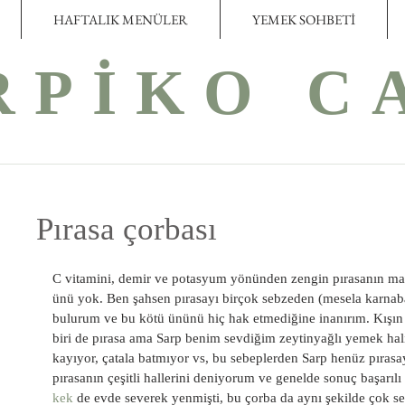
HAFTALIK MENÜLER
YEMEK SOHBETİ
RPİKO C
Pırasa çorbası
C vitamini, demir ve potasyum yönünden zengin pırasanın maal
ünü yok. Ben şahsen pırasayı birçok sebzeden (mesela karnaba
bulurum ve bu kötü ününü hiç hak etmediğine inanırım. Kışın
biri de pırasa ama Sarp benim sevdiğim zeytinyağlı yemek hal
kayıyor, çatala batmıyor vs, bu sebeplerden Sarp henüz pırasa
pırasanın çeşitli hallerini deniyorum ve genelde sonuç başarıl
kek
 de evde severek yenmişti, bu çorba da aynı şekilde çok se