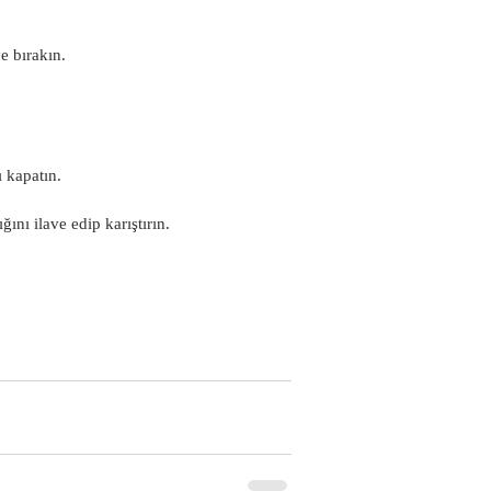
e bırakın.
.
ı kapatın.
nı ilave edip karıştırın. 