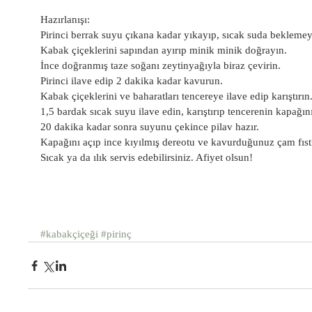
Hazırlanışı:
Pirinci berrak suyu çıkana kadar yıkayıp, sıcak suda beklemey
Kabak çiçeklerini sapından ayırıp minik minik doğrayın.
İnce doğranmış taze soğanı zeytinyağıyla biraz çevirin.
Pirinci ilave edip 2 dakika kadar kavurun.
Kabak çiçeklerini ve baharatları tencereye ilave edip karıştırın
1,5 bardak sıcak suyu ilave edin, karıştırıp tencerenin kapağın
20 dakika kadar sonra suyunu çekince pilav hazır.
Kapağını açıp ince kıyılmış dereotu ve kavurduğunuz çam fıstığı
Sıcak ya da ılık servis edebilirsiniz. Afiyet olsun!
#kabakçiçeği
#pirinç