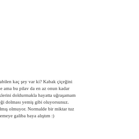
bilen kaç şey var ki? Kabak çiçeğini 
ne ama bu pilav da en az onun kadar 
eklerini doldurmakla hayatta uğraşamam 
eği dolması yemiş gibi oluyorsunuz. 
pılmış olmuyor. Normalde bir miktar tuz 
meye galiba baya alıştım :)