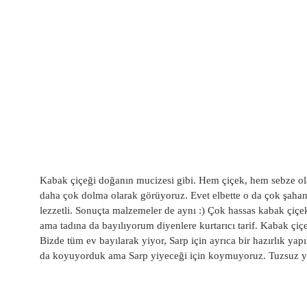
Kabak çiçeği doğanın mucizesi gibi. Hem çiçek, hem sebze ola
daha çok dolma olarak görüyoruz. Evet elbette o da çok şaha
lezzetli. Sonuçta malzemeler de aynı :) Çok hassas kabak çiç
ama tadına da bayılıyorum diyenlere kurtarıcı tarif. Kabak çiç
Bizde tüm ev bayılarak yiyor, Sarp için ayrıca bir hazırlık ya
da koyuyorduk ama Sarp yiyeceği için koymuyoruz. Tuzsuz ye