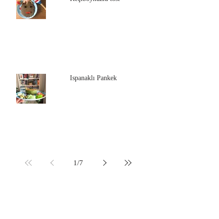
Ispanaklı Pankek
1
/
7