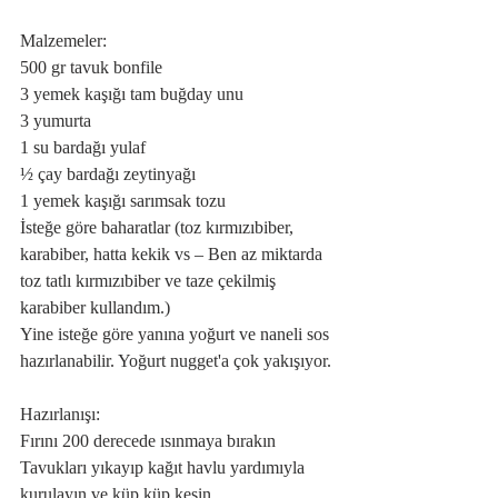
Malzemeler:
500 gr tavuk bonfile
3 yemek kaşığı tam buğday unu
3 yumurta
1 su bardağı yulaf
½ çay bardağı zeytinyağı
1 yemek kaşığı sarımsak tozu
İsteğe göre baharatlar (toz kırmızıbiber, 
karabiber, hatta kekik vs – Ben az miktarda 
toz tatlı kırmızıbiber ve taze çekilmiş 
karabiber kullandım.)
Yine isteğe göre yanına yoğurt ve naneli sos 
hazırlanabilir. Yoğurt nugget'a çok yakışıyor.
Hazırlanışı:
Fırını 200 derecede ısınmaya bırakın
Tavukları yıkayıp kağıt havlu yardımıyla 
kurulayın ve küp küp kesin