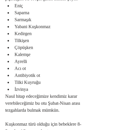
Eniç  
Saparna  
Sarmaşık  
Yabani Kuşkonmaz  
Kedirgen  
Tilkişen  
Çöpüşken  
Kalemşe  
Ayrelli  
Acı ot  
Antibiyotik ot  
Tilki Kuyruğu  
İzvinya 
Nasıl hitap edeceğimize kendimiz karar 
verebileceğimiz bu otu Şubat-Nisan arası 
tezgahlarda bulmak mümkün.
Kuşkonmaz türü olduğu için bebeklere 8-