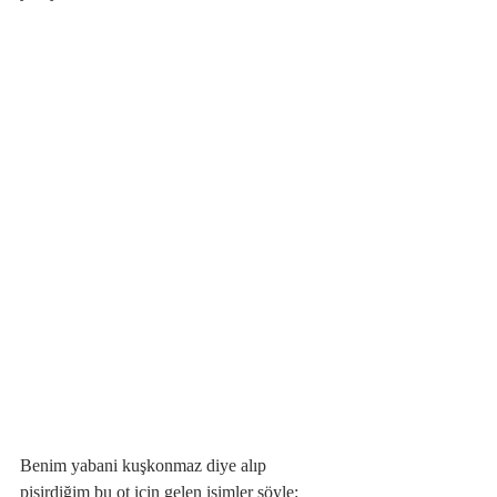
Benim yabani kuşkonmaz diye alıp 
pişirdiğim bu ot için gelen isimler şöyle: 