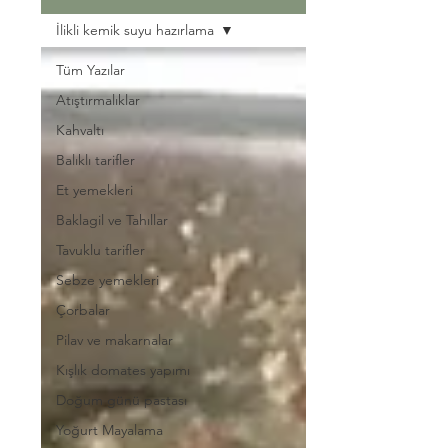
İlikli kemik suyu hazırlama
Tüm Yazılar
Atıştırmalıklar
Kahvaltı
Balıklı tarifler
Et yemekleri
Baklagil ve Tahıllar
Tavuklu tarifler
Sebze yemekleri
Çorbalar
Pilav ve makarnalar
Kışlık domates yapımı
Doğum günü pastası
Yoğurt Mayalama