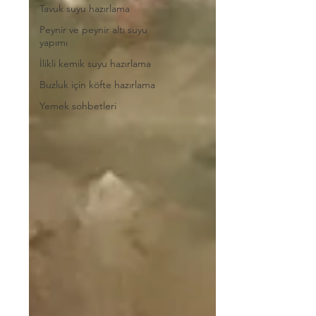
Tavuk suyu hazırlama
Peynir ve peynir altı suyu
yapımı
İlikli kemik suyu hazırlama
Buzluk için köfte hazırlama
Yemek sohbetleri