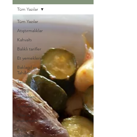
Tüm Yazılar
Tüm Yazılar
Atıştırmalıklar
Kahvaltı
Balıklı tarifler
Et yemekleri
Baklagil ve
Tahıllar
Tavuklu tarifler
Sebze
yemekleri
Çorbalar
Pilav ve
makarnalar
Kışlık
domates