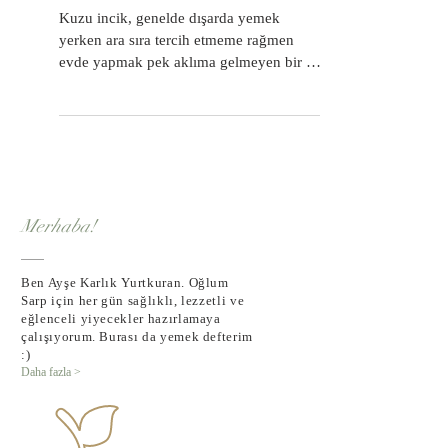
Kuzu incik
Kuzu incik, genelde dışarda yemek
yerken ara sıra tercih etmeme rağmen
evde yapmak pek aklıma gelmeyen bir et
yemeğiydi. Sarp'a sekizinci...
Merhaba!
Ben Ayşe Karlık Yurtkuran. Oğlum
Sarp için her gün sağlıklı, lezzetli ve
eğlenceli yiyecekler hazırlamaya
çalışıyorum. Burası da yemek defterim
:)
Daha fazla >