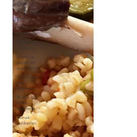
yapımı
Doğum günü
pastası
Yoğurt
Mayalama
Tavuk suyu
hazırlama
Peynir ve
peynir altı
suyu yapımı
İlikli kemik
suyu
hazırlama
Buzluk için
köfte
hazırlama
Yemek
sohbetleri