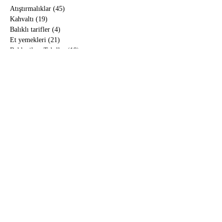
Atıştırmalıklar
(45)
45 yazı
Kahvaltı
(19)
19 yazı
Balıklı tarifler
(4)
4 yazı
Et yemekleri
(21)
21 yazı
Baklagil ve Tahıllar
(18)
18 yazı
Tavuklu tarifler
(8)
8 yazı
Sebze yemekleri
(62)
62 yazı
Çorbalar
(14)
14 yazı
Pilav ve makarnalar
(8)
8 yazı
Kışlık domates yapımı
(1)
1 yazı
Doğum günü pastası
(7)
7 yazı
Yoğurt Mayalama
(1)
1 yazı
Tavuk suyu hazırlama
(1)
1 yazı
Peynir ve peynir altı suyu yapımı
(1)
1 yazı
İlikli kemik suyu hazırlama
(1)
1 yazı
Buzluk için köfte hazırlama
(1)
1 yazı
Yemek sohbetleri
(5)
5 yazı