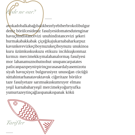
Evde ne var?
avokado
balkabağı
balık
bezelye
biber
brokoli
bulgur
deniz börülcesi
deniz fasulyesi
domates
dut
enginar
havuç
hindistancevizi unu
hindistancevizi şekeri
hurma
kabak
kabak çiçeği
kaju
karnabahar
karpuz
kavun
kereviz
keçiboynuzu
keçiboynuzu unu
kinoa
kuru üzüm
kuskus
kuzu eti
kuzu incik
kuşkonmaz
kırmızı mercimek
kıyma
lahana
lor
maş fasulyesi
mor lahana
muz
nohut
nohut unu
pancar
patates
patlıcan
pazı
peynir
pirinç
pırasa
sardalya
semizotu
siyah havuç
siyez bulguru
siyez unu
soğan cücüğü
süt
tahin
tarhana
tavuk
tavuk ciğeri
taze börülce
taze fasulye
taze sarımsak
uskumru
yer elması
yeşil karnabahar
yeşil mercimek
yoğurt
yufka
yumurta
zeytin
çağla
ıspanak
ıspanak kökü
Tarifler