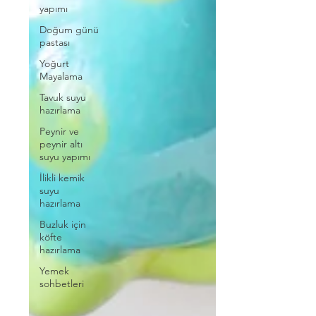
yapımı
Doğum günü
pastası
Yoğurt
Mayalama
Tavuk suyu
hazırlama
Peynir ve
peynir altı
suyu yapımı
İlikli kemik
suyu
hazırlama
Buzluk için
köfte
hazırlama
Yemek
sohbetleri