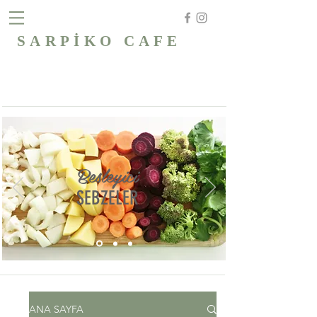
SARPİKO CAFE
Besleyici
SEBZELER
ANA SAYFA