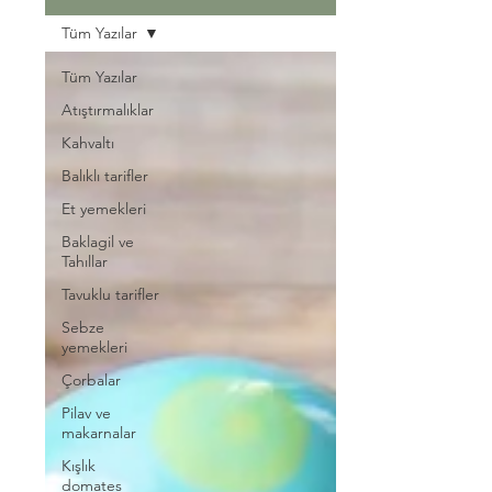
Tüm Yazılar
Tüm Yazılar
Atıştırmalıklar
Kahvaltı
Balıklı tarifler
Et yemekleri
Baklagil ve
Tahıllar
Tavuklu tarifler
Sebze
yemekleri
Çorbalar
Pilav ve
makarnalar
Kışlık
domates