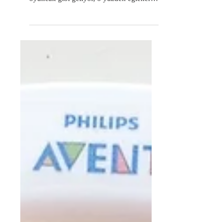
dolması
Girit kabağı da denen bu top kabaklar
bizim evde çok seviliyor. Sarp'a biraz da
oyuncak gibi geliyor, o yüzden eğlenerek
yiyor. Kabaklar...