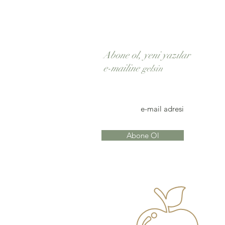
Abone ol, yeni yazılar
e-mailine
gelsin
Abone Ol