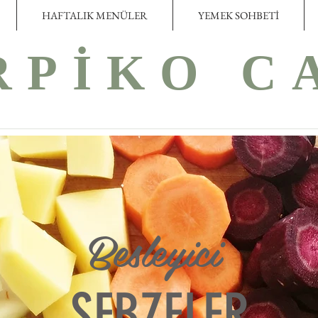
HAFTALIK MENÜLER
YEMEK SOHBETİ
RPİKO C
Besleyici
SEBZELER