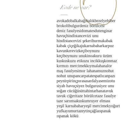
Evde ne var?
avokado
balkabağı
balık
bezelye
biber
brokoli
bulgur
deniz börülcesi
deniz fasulyesi
domates
dut
enginar
havuç
hindistancevizi unu
hindistancevizi şekeri
hurma
kabak
kabak çiçeği
kaju
karnabahar
karpuz
kavun
kereviz
keçiboynuzu
keçiboynuzu unu
kinoa
kuru üzüm
kuskus
kuzu eti
kuzu incik
kuşkonmaz
kırmızı mercimek
kıyma
lahana
lor
maş fasulyesi
mor lahana
muz
nohut
nohut unu
pancar
patates
patlıcan
pazı
peynir
pirinç
pırasa
sardalya
semizotu
siyah havuç
siyez bulguru
siyez unu
soğan cücüğü
süt
tahin
tarhana
tavuk
tavuk ciğeri
taze börülce
taze fasulye
taze sarımsak
uskumru
yer elması
yeşil karnabahar
yeşil mercimek
yoğurt
yufka
yumurta
zeytin
çağla
ıspanak
ıspanak kökü