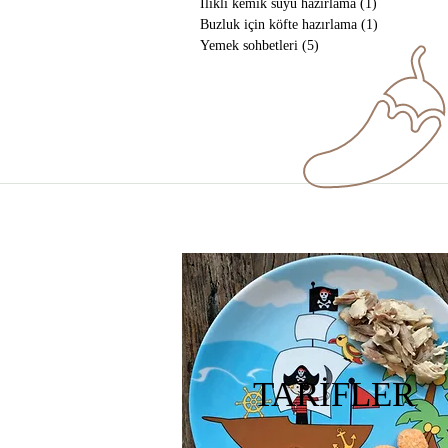
İlikli kemik suyu hazırlama
(1)
1 yazı
Buzluk için köfte hazırlama
(1)
1 yazı
Yemek sohbetleri
(5)
5 yazı
TARİFLER