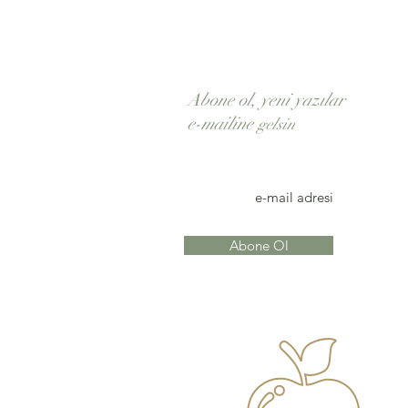
Abone ol, yeni yazılar
e-mailine
gelsin
Abone Ol