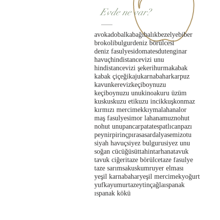
Evde ne var?
avokado
balkabağı
balık
bezelye
biber
brokoli
bulgur
deniz börülcesi
deniz fasulyesi
domates
dut
enginar
havuç
hindistancevizi unu
hindistancevizi şekeri
hurma
kabak
kabak çiçeği
kaju
karnabahar
karpuz
kavun
kereviz
keçiboynuzu
keçiboynuzu unu
kinoa
kuru üzüm
kuskus
kuzu eti
kuzu incik
kuşkonmaz
kırmızı mercimek
kıyma
lahana
lor
maş fasulyesi
mor lahana
muz
nohut
nohut unu
pancar
patates
patlıcan
pazı
peynir
pirinç
pırasa
sardalya
semizotu
siyah havuç
siyez bulguru
siyez unu
soğan cücüğü
süt
tahin
tarhana
tavuk
tavuk ciğeri
taze börülce
taze fasulye
taze sarımsak
uskumru
yer elması
yeşil karnabahar
yeşil mercimek
yoğurt
yufka
yumurta
zeytin
çağla
ıspanak
ıspanak kökü