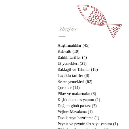
Tarifler
Atıştırmalıklar
(45)
45 yazı
Kahvaltı
(19)
19 yazı
Balıklı tarifler
(4)
4 yazı
Et yemekleri
(21)
21 yazı
Baklagil ve Tahıllar
(18)
18 yazı
Tavuklu tarifler
(8)
8 yazı
Sebze yemekleri
(62)
62 yazı
Çorbalar
(14)
14 yazı
Pilav ve makarnalar
(8)
8 yazı
Kışlık domates yapımı
(1)
1 yazı
Doğum günü pastası
(7)
7 yazı
Yoğurt Mayalama
(1)
1 yazı
Tavuk suyu hazırlama
(1)
1 yazı
Peynir ve peynir altı suyu yapımı
(1)
1 yazı