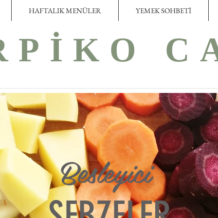
HAFTALIK MENÜLER
YEMEK SOHBETİ
RPİKO C
Besleyici
SEBZELER