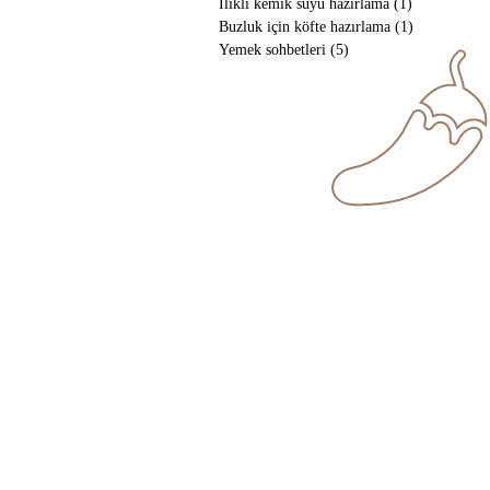
İlikli kemik suyu hazırlama
(1)
1 yazı
Buzluk için köfte hazırlama
(1)
1 yazı
Yemek sohbetleri
(5)
5 yazı